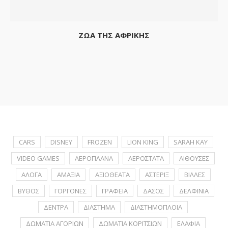
ΖΩΑ ΤΗΣ ΑΦΡΙΚΗΣ
CARS
DISNEY
FROZEN
LION KING
SARAH KAY
VIDEO GAMES
ΑΕΡΟΠΛΑΝΑ
ΑΕΡΟΣΤΑΤΑ
ΑΙΘΟΥΣΕΣ
ΑΛΟΓΑ
ΑΜΑΞΙΑ
ΑΞΙΟΘΕΑΤΑ
ΑΣΤΕΡΙΞ
ΒΙΛΛΕΣ
ΒΥΘΟΣ
ΓΟΡΓΟΝΕΣ
ΓΡΑΦΕΙΑ
ΔΑΣΟΣ
ΔΕΛΦΙΝΙΑ
ΔΕΝΤΡΑ
ΔΙΑΣΤΗΜΑ
ΔΙΑΣΤΗΜΟΠΛΟΙΑ
ΔΩΜΑΤΙΑ ΑΓΟΡΙΩΝ
ΔΩΜΑΤΙΑ ΚΟΡΙΤΣΙΩΝ
ΕΛΑΦΙΑ