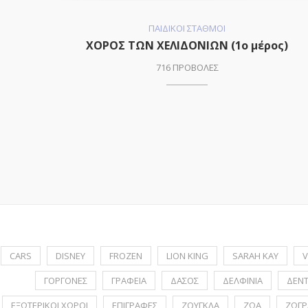
ΠΑΙΔΙΚΟΙ ΣΤΑΘΜΟΙ
ΧΟΡΟΣ ΤΩΝ ΧΕΛΙΔΟΝΙΩΝ (1o μέρος)
716 ΠΡΟΒΟΛΕΣ
CARS
DISNEY
FROZEN
LION KING
SARAH KAY
V
ΓΟΡΓΟΝΕΣ
ΓΡΑΦΕΙΑ
ΔΑΣΟΣ
ΔΕΛΦΙΝΙΑ
ΔΕΝ
ΕΞΩΤΕΡΙΚΟΙ ΧΩΡΟΙ
ΕΠΙΓΡΑΦΕΣ
ΖΟΥΓΚΛΑ
ΖΩΑ
ΖΩΓΡ