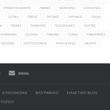
ΚΡΕΒΑΤΟΚΑΜΑΡΕΣ
ΛΙΜΝΕΣ
ΛΙΟΝΤΑΡΙΑ
ΛΟΥΛΟΥΔΙΑ
ΞΩΤΙΚΑ
ΟΒΕΛΙΞ
ΟΡΟΦΕΣ
ΟΥΡΑΝΟΣ
ΠΑΙΔΙΑ
Ν
ΠΙΣΙΝΕΣ
ΠΛΑΝΗΤΕΣ
ΠΟΔΟΣΦΑΙΡΟ
ΠΟΡΤΕΣ
ΡΟΥΜΦΑΚΙΑ
ΣΧΟΛΕΙΑ
ΤΑΒΑΝΙΑ
ΤΖΑΚΙΑ
ΤΙΝΚΕΡΜΠΕΛ
ΧΕΛΩΝΕΣ
ΧΩΡΟΙ ΕΣΤΙΑΣΗΣ
ΨΥΧΗ & ΕΡΩΣ
ΘΕΑΤΡΑ
E
EMAIL
ΕΠΙΚΟΙΝΩΝΙΑ
ΒΙΟΓΡΑΦΙΚΟ
ΕΙΚΑΣΤΙΚΟ BLOG
ΟΤΟΠΟΥ