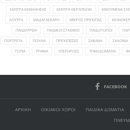
ΚΕΝΤΡΑ ΕΚΜΑΘΗΣΗΣ
ΚΕΝΤΡΑ ΘΕΡΑΠΕΙΩΝ
ΚΙΝΟΥΜΕΝΑ ΣΧΕ
ΛΟΥΤΡΑ
ΜΑΔΑΓΑΣΚΑΡΗ
ΜΙΚΡΟΣ ΠΡΙΓΚΙΠΑΣ
ΜΟΝΟΚΕΡ
ΠΑΙΔΙΑΤΡΕΙΑ
ΠΑΙΔΙΚΟΙ ΣΤΑΘΜΟΙ
ΠΑΙΔΟΤΟΠΟΙ
ΠΑΡ
ΠΟΡΤΡΕΤA
ΠΟΥΛΙΑ
ΠΡΙΓΚΙΠΙΣΣΕΣ
ΣΑΒΑΝΑ
ΣΑΛΟΝΙΑ
ΤΟΠΙΑ
ΤΡΑΙΝΑ
ΥΠΕΡΗΡΩΕΣ
ΥΠΝΟΔΩΜΑΤΙΑ
Φ
FACEBOOK
ΑΡΧΙΚΗ
ΟΙΚΙΑΚΟΙ ΧΩΡΟΙ
ΠΑΙΔΙΚΑ ΔΩΜΑΤΙΑ
ΠΝΕΥΜΑ