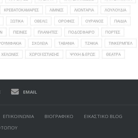
ΚΡΕΒΑΤΟΚΑΜΑΡΕΣ
ΛΙΜΝΕΣ
ΛΙΟΝΤΑΡΙΑ
ΛΟΥΛΟΥΔΙΑ
ΞΩΤΙΚΑ
ΟΒΕΛΙΞ
ΟΡΟΦΕΣ
ΟΥΡΑΝΟΣ
ΠΑΙΔΙΑ
Ν
ΠΙΣΙΝΕΣ
ΠΛΑΝΗΤΕΣ
ΠΟΔΟΣΦΑΙΡΟ
ΠΟΡΤΕΣ
ΡΟΥΜΦΑΚΙΑ
ΣΧΟΛΕΙΑ
ΤΑΒΑΝΙΑ
ΤΖΑΚΙΑ
ΤΙΝΚΕΡΜΠΕΛ
ΧΕΛΩΝΕΣ
ΧΩΡΟΙ ΕΣΤΙΑΣΗΣ
ΨΥΧΗ & ΕΡΩΣ
ΘΕΑΤΡΑ
E
EMAIL
ΕΠΙΚΟΙΝΩΝΙΑ
ΒΙΟΓΡΑΦΙΚΟ
ΕΙΚΑΣΤΙΚΟ BLOG
ΟΤΟΠΟΥ