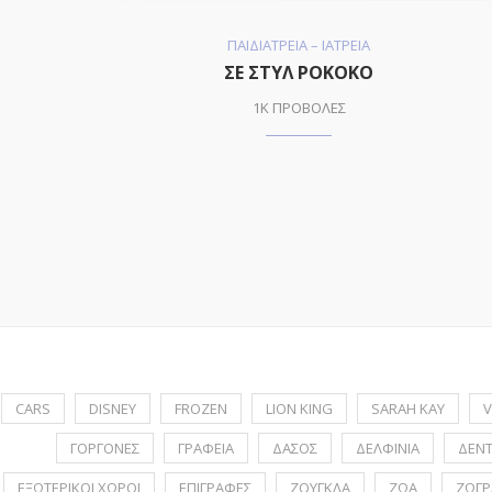
ΠΑΙΔΙΑΤΡΕΙΑ – ΙΑΤΡΕΙΑ
ΣΕ ΣΤΥΛ ΡΟΚΟΚΟ
1K ΠΡΟΒΟΛΕΣ
CARS
DISNEY
FROZEN
LION KING
SARAH KAY
V
ΓΟΡΓΟΝΕΣ
ΓΡΑΦΕΙΑ
ΔΑΣΟΣ
ΔΕΛΦΙΝΙΑ
ΔΕΝ
ΕΞΩΤΕΡΙΚΟΙ ΧΩΡΟΙ
ΕΠΙΓΡΑΦΕΣ
ΖΟΥΓΚΛΑ
ΖΩΑ
ΖΩΓΡ