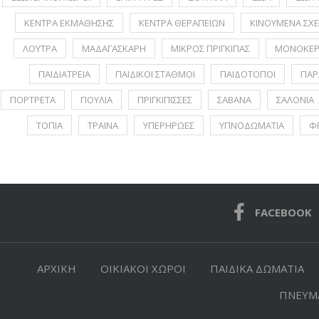
ΚΕΝΤΡΑ ΕΚΜΑΘΗΣΗΣ
ΚΕΝΤΡΑ ΘΕΡΑΠΕΙΩΝ
ΚΙΝΟΥΜΕΝΑ ΣΧΕ
ΛΟΥΤΡΑ
ΜΑΔΑΓΑΣΚΑΡΗ
ΜΙΚΡΟΣ ΠΡΙΓΚΙΠΑΣ
ΜΟΝΟΚΕΡ
ΠΑΙΔΙΑΤΡΕΙΑ
ΠΑΙΔΙΚΟΙ ΣΤΑΘΜΟΙ
ΠΑΙΔΟΤΟΠΟΙ
ΠΑΡ
ΠΟΡΤΡΕΤA
ΠΟΥΛΙΑ
ΠΡΙΓΚΙΠΙΣΣΕΣ
ΣΑΒΑΝΑ
ΣΑΛΟΝΙΑ
ΤΟΠΙΑ
ΤΡΑΙΝΑ
ΥΠΕΡΗΡΩΕΣ
ΥΠΝΟΔΩΜΑΤΙΑ
Φ
FACEBOOK
ΑΡΧΙΚΗ
ΟΙΚΙΑΚΟΙ ΧΩΡΟΙ
ΠΑΙΔΙΚΑ ΔΩΜΑΤΙΑ
ΠΝΕΥΜΑ