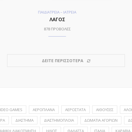
ΠΑΙΔΙΑΤΡΕΙΑ – ΙΑΤΡΕΙΑ
ΛΑΓΟΣ
878 ΠΡΟΒΟΛΕΣ
ΔΕΙΤΕ ΠΕΡΙΣΣΟΤΕΡΑ
IDEO GAMES
ΑΕΡΟΠΛΑΝΑ
ΑΕΡΟΣΤΑΤΑ
ΑΙΘΟΥΣΕΣ
ΑΛΟ
ΤΡΑ
ΔΙΑΣΤΗΜΑ
ΔΙΑΣΤΗΜΟΠΛΟΙΑ
ΔΩΜΑΤΙΑ ΑΓΟΡΙΩΝ
Δ
ΑΦΙΚΗ ΔΙΑΚΟΣΜΗΣΗ
ΗΛΙΟΣ
ΘΑΛΑΣΣΑ
ΙΤΑΛΙΑ
ΚΑΡΑΒΙΑ