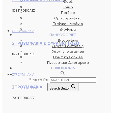
Φυτά
Τοπία
853 ΠΡΟΒΟΛΕΣ
Παιδικά
Οροφογραφίες
Πισίνες – Μπάνια
Διάφορα
ΣΤΡΟΥΜΦΑΚΙΑ
ΠΛΗΡΟΦΟΡΙΕΣ
Βιογραφικό
ΣΤΡΟΥΜΦΑΚΙΑ & ΟΥΡΑΝΙΟ ΤΟΞΟ
Συχνές Ερωτήσεις
Χάρτης Ιστότοπου
827 ΠΡΟΒΟΛΕΣ
Πολιτική Cookies
Πνευματικά Δικαιώματα
ΕΠΙΚΟΙΝΩΝΙΑ
ΣΤΡΟΥΜΦΑΚΙΑ
Search for:
ΣΤΡΟΥΜΦΑΚΙΑ
Search Button
700 ΠΡΟΒΟΛΕΣ