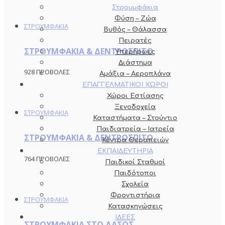
Στρουμφάκια
Φύση – Ζώα
ΣΤΡΟΥΜΦΑΚΙΑ
Βυθός – Θάλασσα
Πειρατές
ΣΤΡΟΥΜΦΑΚΙΑ & ΔΕΝΤΡΟΣΠΙΤΟ
Υπερήρωες
Διάστημα
928 ΠΡΟΒΟΛΕΣ
Αμάξια – Αεροπλάνα
ΕΠΑΓΓΕΛΜΑΤΙΚΟΙ ΧΩΡΟΙ
Χώροι Εστίασης
Ξενοδοχεία
ΣΤΡΟΥΜΦΑΚΙΑ
Καταστήματα – Στούντιο
Παιδιατρεία – Ιατρεία
ΣΤΡΟΥΜΦΑΚΙΑ & ΔΕΝΤΡΟΣΠΙΤΟ
Κέντρα Θεραπειών
ΕΚΠΑΙΔΕΥΤΗΡΙΑ
764 ΠΡΟΒΟΛΕΣ
Παιδικοί Σταθμοί
Παιδότοποι
Σχολεία
Φροντιστήρια
ΣΤΡΟΥΜΦΑΚΙΑ
Κατασκηνώσεις
ΙΔΕΕΣ
ΣΤΡΟΥΜΦΑΚΙΑ ΣΤΟ ΔΑΣΟΣ