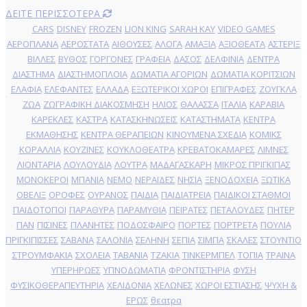
ΔΕΙΤΕ ΠΕΡΙΣΣΟΤΕΡΑ
CARS
DISNEY
FROZEN
LION KING
SARAH KAY
VIDEO GAMES
ΑΕΡΟΠΛΑΝΑ
ΑΕΡΟΣΤΑΤΑ
ΑΙΘΟΥΣΕΣ
ΑΛΟΓΑ
ΑΜΑΞΙΑ
ΑΞΙΟΘΕΑΤΑ
ΑΣΤΕΡΙΞ
ΒΙΛΛΕΣ
ΒΥΘΟΣ
ΓΟΡΓΟΝΕΣ
ΓΡΑΦΕΙΑ
ΔΑΣΟΣ
ΔΕΛΦΙΝΙΑ
ΔΕΝΤΡΑ
ΔΙΑΣΤΗΜΑ
ΔΙΑΣΤΗΜΟΠΛΟΙΑ
ΔΩΜΑΤΙΑ ΑΓΟΡΙΩΝ
ΔΩΜΑΤΙΑ ΚΟΡΙΤΣΙΩΝ
ΕΛΑΦΙΑ
ΕΛΕΦΑΝΤΕΣ
ΕΛΛΑΔΑ
ΕΞΩΤΕΡΙΚΟΙ ΧΩΡΟΙ
ΕΠΙΓΡΑΦΕΣ
ΖΟΥΓΚΛΑ
ΖΩΑ
ΖΩΓΡΑΦΙΚΗ ΔΙΑΚΟΣΜΗΣΗ
ΗΛΙΟΣ
ΘΑΛΑΣΣΑ
ΙΤΑΛΙΑ
ΚΑΡΑΒΙΑ
ΚΑΡΕΚΛΕΣ
ΚΑΣΤΡΑ
ΚΑΤΑΣΚΗΝΩΣΕΙΣ
ΚΑΤΑΣΤΗΜΑΤΑ
ΚΕΝΤΡΑ
ΕΚΜΑΘΗΣΗΣ
ΚΕΝΤΡΑ ΘΕΡΑΠΕΙΩΝ
ΚΙΝΟΥΜΕΝΑ ΣΧΕΔΙΑ
ΚΟΜΙΚΣ
ΚΟΡΑΛΛΙΑ
ΚΟΥΖΙΝΕΣ
ΚΟΥΚΛΟΘΕΑΤΡΑ
ΚΡΕΒΑΤΟΚΑΜΑΡΕΣ
ΛΙΜΝΕΣ
ΛΙΟΝΤΑΡΙΑ
ΛΟΥΛΟΥΔΙΑ
ΛΟΥΤΡΑ
ΜΑΔΑΓΑΣΚΑΡΗ
ΜΙΚΡΟΣ ΠΡΙΓΚΙΠΑΣ
ΜΟΝΟΚΕΡΟΙ
ΜΠΑΝΙΑ
ΝΕΜΟ
ΝΕΡΑΪΔΕΣ
ΝΗΣΙΑ
ΞΕΝΟΔΟΧΕΙΑ
ΞΩΤΙΚΑ
ΟΒΕΛΙΞ
ΟΡΟΦΕΣ
ΟΥΡΑΝΟΣ
ΠΑΙΔΙΑ
ΠΑΙΔΙΑΤΡΕΙΑ
ΠΑΙΔΙΚΟΙ ΣΤΑΘΜΟΙ
ΠΑΙΔΟΤΟΠΟΙ
ΠΑΡΑΘΥΡΑ
ΠΑΡΑΜΥΘΙΑ
ΠΕΙΡΑΤΕΣ
ΠΕΤΑΛΟΥΔΕΣ
ΠΗΤΕΡ
ΠΑΝ
ΠΙΣΙΝΕΣ
ΠΛΑΝΗΤΕΣ
ΠΟΔΟΣΦΑΙΡΟ
ΠΟΡΤΕΣ
ΠΟΡΤΡΕΤA
ΠΟΥΛΙΑ
ΠΡΙΓΚΙΠΙΣΣΕΣ
ΣΑΒΑΝΑ
ΣΑΛΟΝΙΑ
ΣΕΛΗΝΗ
ΣΕΠΙΑ
ΣΙΜΠΑ
ΣΚΑΛΕΣ
ΣΤΟΥΝΤΙΟ
ΣΤΡΟΥΜΦΑΚΙΑ
ΣΧΟΛΕΙΑ
ΤΑΒΑΝΙΑ
ΤΖΑΚΙΑ
ΤΙΝΚΕΡΜΠΕΛ
ΤΟΠΙΑ
ΤΡΑΙΝΑ
ΥΠΕΡΗΡΩΕΣ
ΥΠΝΟΔΩΜΑΤΙΑ
ΦΡΟΝΤΙΣΤΗΡΙΑ
ΦΥΣΗ
ΦΥΣΙΚΟΘΕΡΑΠΕΥΤΗΡΙΑ
ΧΕΛΙΔΟΝΙΑ
ΧΕΛΩΝΕΣ
ΧΩΡΟΙ ΕΣΤΙΑΣΗΣ
ΨΥΧΗ &
ΕΡΩΣ
θεατρα