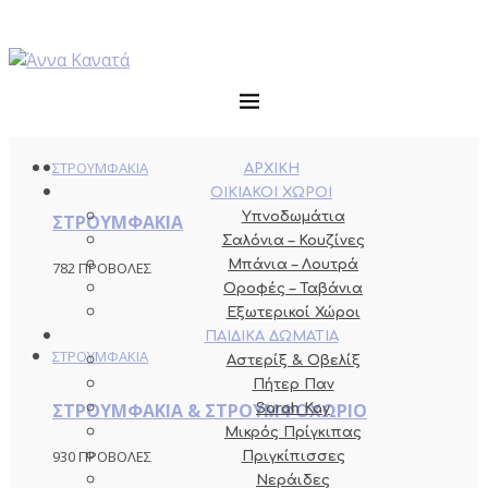
ΣΤΡΟΥΜΦΑΚΙΑ
ΑΡΧΙΚΗ
ΟΙΚΙΑΚΟΙ ΧΩΡΟΙ
Υπνοδωμάτια
ΣΤΡΟΥΜΦΑΚΙΑ
Σαλόνια – Κουζίνες
Μπάνια – Λουτρά
782 ΠΡΟΒΟΛΕΣ
Οροφές – Ταβάνια
Εξωτερικοί Χώροι
ΠΑΙΔΙΚΑ ΔΩΜΑΤΙΑ
ΣΤΡΟΥΜΦΑΚΙΑ
Αστερίξ & Οβελίξ
Πήτερ Παν
ΣΤΡΟΥΜΦΑΚΙΑ & ΣΤΡΟΥΜΦΟΧΩΡΙΟ
Sarah Kay
Μικρός Πρίγκιπας
930 ΠΡΟΒΟΛΕΣ
Πριγκίπισσες
Νεράιδες