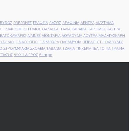
ΒΥΘΟΣ
ΓΟΡΓΟΝΕΣ
ΓΡΑΦΕΙΑ
ΔΑΣΟΣ
ΔΕΛΦΙΝΙΑ
ΔΕΝΤΡΑ
ΔΙΑΣΤΗΜΑ
ΚΗ ΔΙΑΚΟΣΜΗΣΗ
ΗΛΙΟΣ
ΘΑΛΑΣΣΑ
ΙΤΑΛΙΑ
ΚΑΡΑΒΙΑ
ΚΑΡΕΚΛΕΣ
ΚΑΣΤΡΑ
ΕΒΑΤΟΚΑΜΑΡΕΣ
ΛΙΜΝΕΣ
ΛΙΟΝΤΑΡΙΑ
ΛΟΥΛΟΥΔΙΑ
ΛΟΥΤΡΑ
ΜΑΔΑΓΑΣΚΑΡΗ
 ΣΤΑΘΜΟΙ
ΠΑΙΔΟΤΟΠΟΙ
ΠΑΡΑΘΥΡΑ
ΠΑΡΑΜΥΘΙΑ
ΠΕΙΡΑΤΕΣ
ΠΕΤΑΛΟΥΔΕΣ
Ο
ΣΤΡΟΥΜΦΑΚΙΑ
ΣΧΟΛΕΙΑ
ΤΑΒΑΝΙΑ
ΤΖΑΚΙΑ
ΤΙΝΚΕΡΜΠΕΛ
ΤΟΠΙΑ
ΤΡΑΙΝΑ
ΣΤΙΑΣΗΣ
ΨΥΧΗ & ΕΡΩΣ
θεατρα