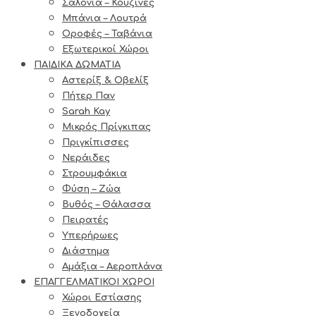
Σαλόνια – Κουζίνες
Μπάνια – Λουτρά
Οροφές – Ταβάνια
Εξωτερικοί Χώροι
ΠΑΙΔΙΚΑ ΔΩΜΑΤΙΑ
Αστερίξ & Οβελίξ
Πήτερ Παν
Sarah Kay
Μικρός Πρίγκιπας
Πριγκίπισσες
Νεράιδες
Στρουμφάκια
Φύση – Ζώα
Βυθός – Θάλασσα
Πειρατές
Υπερήρωες
Διάστημα
Αμάξια – Αεροπλάνα
ΕΠΑΓΓΕΛΜΑΤΙΚΟΙ ΧΩΡΟΙ
Χώροι Εστίασης
Ξενοδοχεία