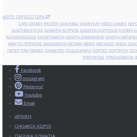
ΔΕΙΤΕ ΠΕΡΙΣΣΟΤΕΡΑ
CARS
DISNEY
FROZEN
LION KING
SARAH KAY
VIDEO GAMES
ΑΕΡ
ΔΙΑΣΤΗΜΟΠΛΟΙΑ
ΔΩΜΑΤΙΑ ΑΓΟΡΙΩΝ
ΔΩΜΑΤΙΑ ΚΟΡΙΤΣΙΩΝ
ΕΛΑΦΙΑ
Ε
ΚΑΤΑΣΚΗΝΩΣΕΙΣ
ΚΑΤΑΣΤΗΜΑΤΑ
ΚΕΝΤΡΑ ΕΚΜΑΘΗΣΗΣ
ΚΕΝΤΡΑ ΘΕΡΑΠΕ
ΜΙΚΡΟΣ ΠΡΙΓΚΙΠΑΣ
ΜΟΝΟΚΕΡΟΙ
ΜΠΑΝΙΑ
ΝΕΜΟ
ΝΕΡΑΪΔΕΣ
ΝΗΣΙΑ
ΞΕΝ
ΠΗΤΕΡ ΠΑΝ
ΠΙΣΙΝΕΣ
ΠΛΑΝΗΤΕΣ
ΠΟΔΟΣΦΑΙΡΟ
ΠΟΡΤΕΣ
ΠΟΡΤΡΕΤA
ΠΟΥ
ΥΠΕΡΗΡΩΕΣ
ΥΠΝΟΔΩΜΑΤΙΑ
Φ
Facebook
Instagram
Pinterest
Youtube
Email
ΑΡΧΙΚΗ
ΟΙΚΙΑΚΟΙ ΧΩΡΟΙ
ΠΑΙΔΙΚΑ ΔΩΜΑΤΙΑ