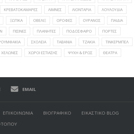
ΚΡΕΒΑΤΟΚΑΜΑΡΕΣ
ΛΙΜΝΕΣ
ΛΙΟΝΤΑΡΙΑ
ΛΟΥΛΟΥΔΙΑ
ΞΩΤΙΚΑ
ΟΒΕΛΙΞ
ΟΡΟΦΕΣ
ΟΥΡΑΝΟΣ
ΠΑΙΔΙΑ
Ν
ΠΙΣΙΝΕΣ
ΠΛΑΝΗΤΕΣ
ΠΟΔΟΣΦΑΙΡΟ
ΠΟΡΤΕΣ
ΡΟΥΜΦΑΚΙΑ
ΣΧΟΛΕΙΑ
ΤΑΒΑΝΙΑ
ΤΖΑΚΙΑ
ΤΙΝΚΕΡΜΠΕΛ
ΧΕΛΩΝΕΣ
ΧΩΡΟΙ ΕΣΤΙΑΣΗΣ
ΨΥΧΗ & ΕΡΩΣ
ΘΕΑΤΡΑ
E
EMAIL
ΕΠΙΚΟΙΝΩΝΙΑ
ΒΙΟΓΡΑΦΙΚΟ
ΕΙΚΑΣΤΙΚΟ BLOG
ΟΤΟΠΟΥ