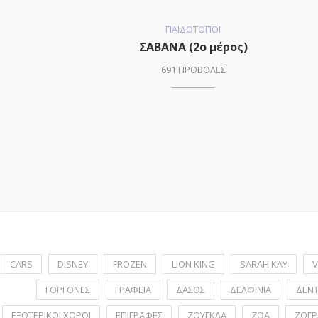
ΠΑΙΔΟΤΟΠΟΙ
ΣΑΒΑΝΑ (2o μέρος)
691 ΠΡΟΒΟΛΕΣ
CARS
DISNEY
FROZEN
LION KING
SARAH KAY
V
ΓΟΡΓΟΝΕΣ
ΓΡΑΦΕΙΑ
ΔΑΣΟΣ
ΔΕΛΦΙΝΙΑ
ΔΕΝ
ΕΞΩΤΕΡΙΚΟΙ ΧΩΡΟΙ
ΕΠΙΓΡΑΦΕΣ
ΖΟΥΓΚΛΑ
ΖΩΑ
ΖΩΓΡ