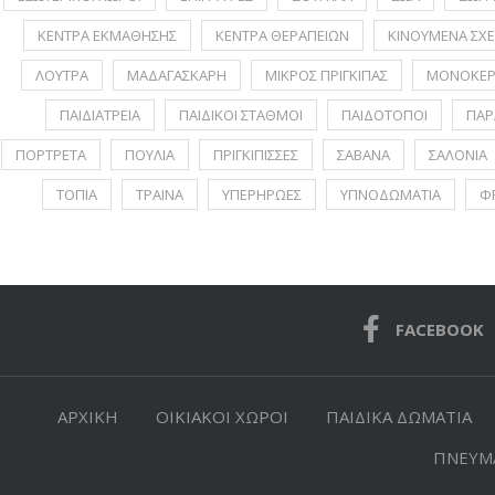
ΚΕΝΤΡΑ ΕΚΜΑΘΗΣΗΣ
ΚΕΝΤΡΑ ΘΕΡΑΠΕΙΩΝ
ΚΙΝΟΥΜΕΝΑ ΣΧΕ
ΛΟΥΤΡΑ
ΜΑΔΑΓΑΣΚΑΡΗ
ΜΙΚΡΟΣ ΠΡΙΓΚΙΠΑΣ
ΜΟΝΟΚΕΡ
ΠΑΙΔΙΑΤΡΕΙΑ
ΠΑΙΔΙΚΟΙ ΣΤΑΘΜΟΙ
ΠΑΙΔΟΤΟΠΟΙ
ΠΑΡ
ΠΟΡΤΡΕΤA
ΠΟΥΛΙΑ
ΠΡΙΓΚΙΠΙΣΣΕΣ
ΣΑΒΑΝΑ
ΣΑΛΟΝΙΑ
ΤΟΠΙΑ
ΤΡΑΙΝΑ
ΥΠΕΡΗΡΩΕΣ
ΥΠΝΟΔΩΜΑΤΙΑ
Φ
FACEBOOK
ΑΡΧΙΚΗ
ΟΙΚΙΑΚΟΙ ΧΩΡΟΙ
ΠΑΙΔΙΚΑ ΔΩΜΑΤΙΑ
ΠΝΕΥΜΑ