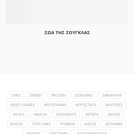
ΖΩΑ ΤΗΣ ΖΟΥΓΚΛΑΣ
CARS
DISNEY
FROZEN
LION KING
SARAH KAY
VIDEO GAMES
ΑΕΡΟΠΛΑΝΑ
ΑΕΡΟΣΤΑΤΑ
ΑΙΘΟΥΣΕΣ
ΑΛΟΓΑ
ΑΜΑΞΙΑ
ΑΞΙΟΘΕΑΤΑ
ΑΣΤΕΡΙΞ
ΒΙΛΛΕΣ
ΒΥΘΟΣ
ΓΟΡΓΟΝΕΣ
ΓΡΑΦΕΙΑ
ΔΑΣΟΣ
ΔΕΛΦΙΝΙΑ
ΔΕΝΤΡΑ
ΔΙΑΣΤΗΜΑ
ΔΙΑΣΤΗΜΟΠΛΟΙΑ