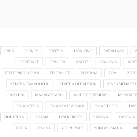
CARS
DISNEY
FROZEN
LION KING
SARAH KAY
V
ΓΟΡΓΟΝΕΣ
ΓΡΑΦΕΙΑ
ΔΑΣΟΣ
ΔΕΛΦΙΝΙΑ
ΔΕΝ
ΕΞΩΤΕΡΙΚΟΙ ΧΩΡΟΙ
ΕΠΙΓΡΑΦΕΣ
ΖΟΥΓΚΛΑ
ΖΩΑ
ΖΩΓΡ
ΚΕΝΤΡΑ ΕΚΜΑΘΗΣΗΣ
ΚΕΝΤΡΑ ΘΕΡΑΠΕΙΩΝ
ΚΙΝΟΥΜΕΝΑ ΣΧΕ
ΛΟΥΤΡΑ
ΜΑΔΑΓΑΣΚΑΡΗ
ΜΙΚΡΟΣ ΠΡΙΓΚΙΠΑΣ
ΜΟΝΟΚΕΡ
ΠΑΙΔΙΑΤΡΕΙΑ
ΠΑΙΔΙΚΟΙ ΣΤΑΘΜΟΙ
ΠΑΙΔΟΤΟΠΟΙ
ΠΑΡ
ΠΟΡΤΡΕΤA
ΠΟΥΛΙΑ
ΠΡΙΓΚΙΠΙΣΣΕΣ
ΣΑΒΑΝΑ
ΣΑΛΟΝΙΑ
ΤΟΠΙΑ
ΤΡΑΙΝΑ
ΥΠΕΡΗΡΩΕΣ
ΥΠΝΟΔΩΜΑΤΙΑ
Φ