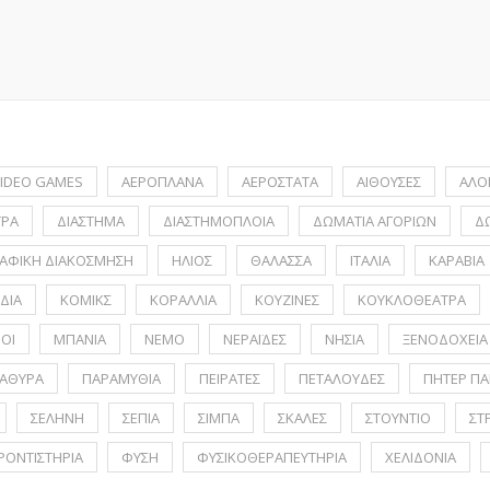
IDEO GAMES
ΑΕΡΟΠΛΑΝΑ
ΑΕΡΟΣΤΑΤΑ
ΑΙΘΟΥΣΕΣ
ΑΛΟ
ΤΡΑ
ΔΙΑΣΤΗΜΑ
ΔΙΑΣΤΗΜΟΠΛΟΙΑ
ΔΩΜΑΤΙΑ ΑΓΟΡΙΩΝ
Δ
ΑΦΙΚΗ ΔΙΑΚΟΣΜΗΣΗ
ΗΛΙΟΣ
ΘΑΛΑΣΣΑ
ΙΤΑΛΙΑ
ΚΑΡΑΒΙΑ
ΔΙΑ
ΚΟΜΙΚΣ
ΚΟΡΑΛΛΙΑ
ΚΟΥΖΙΝΕΣ
ΚΟΥΚΛΟΘΕΑΤΡΑ
ΟΙ
ΜΠΑΝΙΑ
ΝΕΜΟ
ΝΕΡΑΪΔΕΣ
ΝΗΣΙΑ
ΞΕΝΟΔΟΧΕΙΑ
ΑΘΥΡΑ
ΠΑΡΑΜΥΘΙΑ
ΠΕΙΡΑΤΕΣ
ΠΕΤΑΛΟΥΔΕΣ
ΠΗΤΕΡ ΠΑ
ΣΕΛΗΝΗ
ΣΕΠΙΑ
ΣΙΜΠΑ
ΣΚΑΛΕΣ
ΣΤΟΥΝΤΙΟ
ΣΤ
ΡΟΝΤΙΣΤΗΡΙΑ
ΦΥΣΗ
ΦΥΣΙΚΟΘΕΡΑΠΕΥΤΗΡΙΑ
ΧΕΛΙΔΟΝΙΑ