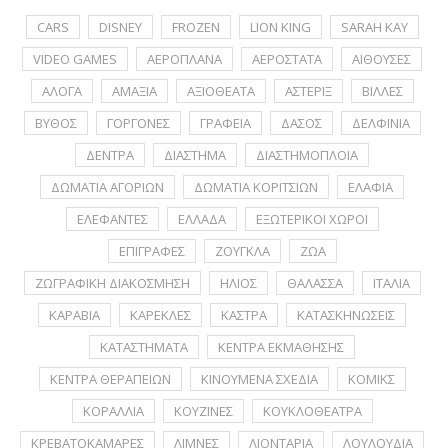
CARS
DISNEY
FROZEN
LION KING
SARAH KAY
VIDEO GAMES
ΑΕΡΟΠΛΑΝΑ
ΑΕΡΟΣΤΑΤΑ
ΑΙΘΟΥΣΕΣ
ΑΛΟΓΑ
ΑΜΑΞΙΑ
ΑΞΙΟΘΕΑΤΑ
ΑΣΤΕΡΙΞ
ΒΙΛΛΕΣ
ΒΥΘΟΣ
ΓΟΡΓΟΝΕΣ
ΓΡΑΦΕΙΑ
ΔΑΣΟΣ
ΔΕΛΦΙΝΙΑ
ΔΕΝΤΡΑ
ΔΙΑΣΤΗΜΑ
ΔΙΑΣΤΗΜΟΠΛΟΙΑ
ΔΩΜΑΤΙΑ ΑΓΟΡΙΩΝ
ΔΩΜΑΤΙΑ ΚΟΡΙΤΣΙΩΝ
ΕΛΑΦΙΑ
ΕΛΕΦΑΝΤΕΣ
ΕΛΛΑΔΑ
ΕΞΩΤΕΡΙΚΟΙ ΧΩΡΟΙ
ΕΠΙΓΡΑΦΕΣ
ΖΟΥΓΚΛΑ
ΖΩΑ
ΖΩΓΡΑΦΙΚΗ ΔΙΑΚΟΣΜΗΣΗ
ΗΛΙΟΣ
ΘΑΛΑΣΣΑ
ΙΤΑΛΙΑ
ΚΑΡΑΒΙΑ
ΚΑΡΕΚΛΕΣ
ΚΑΣΤΡΑ
ΚΑΤΑΣΚΗΝΩΣΕΙΣ
ΚΑΤΑΣΤΗΜΑΤΑ
ΚΕΝΤΡΑ ΕΚΜΑΘΗΣΗΣ
ΚΕΝΤΡΑ ΘΕΡΑΠΕΙΩΝ
ΚΙΝΟΥΜΕΝΑ ΣΧΕΔΙΑ
ΚΟΜΙΚΣ
ΚΟΡΑΛΛΙΑ
ΚΟΥΖΙΝΕΣ
ΚΟΥΚΛΟΘΕΑΤΡΑ
ΚΡΕΒΑΤΟΚΑΜΑΡΕΣ
ΛΙΜΝΕΣ
ΛΙΟΝΤΑΡΙΑ
ΛΟΥΛΟΥΔΙΑ