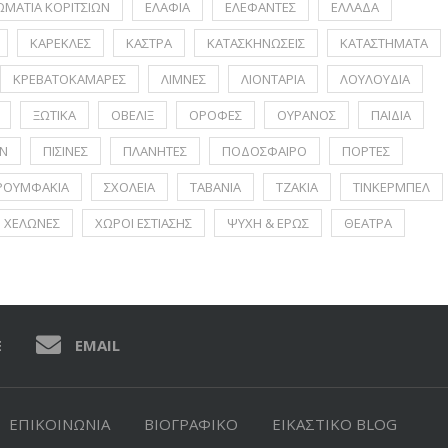
ΩΜΑΤΙΑ ΚΟΡΙΤΣΙΩΝ
ΕΛΑΦΙΑ
ΕΛΕΦΑΝΤΕΣ
ΕΛΛΑΔΑ
ΚΑΡΕΚΛΕΣ
ΚΑΣΤΡΑ
ΚΑΤΑΣΚΗΝΩΣΕΙΣ
ΚΑΤΑΣΤΗΜΑΤΑ
ΚΡΕΒΑΤΟΚΑΜΑΡΕΣ
ΛΙΜΝΕΣ
ΛΙΟΝΤΑΡΙΑ
ΛΟΥΛΟΥΔΙΑ
ΞΩΤΙΚΑ
ΟΒΕΛΙΞ
ΟΡΟΦΕΣ
ΟΥΡΑΝΟΣ
ΠΑΙΔΙΑ
Ν
ΠΙΣΙΝΕΣ
ΠΛΑΝΗΤΕΣ
ΠΟΔΟΣΦΑΙΡΟ
ΠΟΡΤΕΣ
ΡΟΥΜΦΑΚΙΑ
ΣΧΟΛΕΙΑ
ΤΑΒΑΝΙΑ
ΤΖΑΚΙΑ
ΤΙΝΚΕΡΜΠΕΛ
ΧΕΛΩΝΕΣ
ΧΩΡΟΙ ΕΣΤΙΑΣΗΣ
ΨΥΧΗ & ΕΡΩΣ
ΘΕΑΤΡΑ
E
EMAIL
ΕΠΙΚΟΙΝΩΝΙΑ
ΒΙΟΓΡΑΦΙΚΟ
ΕΙΚΑΣΤΙΚΟ BLOG