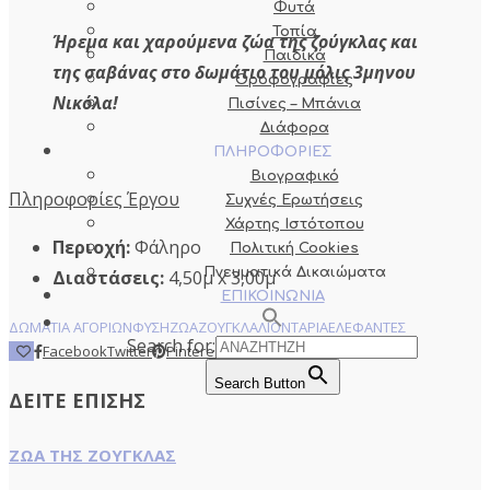
Φυτά
Τοπία
Ήρεμα και χαρούμενα ζώα της ζούγκλας και
Παιδικά
της σαβάνας στο δωμάτιο του μόλις 3μηνου
Οροφογραφίες
Νικόλα!
Πισίνες – Μπάνια
Διάφορα
ΠΛΗΡΟΦΟΡΙΕΣ
Βιογραφικό
Πληροφορίες Έργου
Συχνές Ερωτήσεις
Χάρτης Ιστότοπου
Περιοχή:
Φάληρο
Πολιτική Cookies
Πνευματικά Δικαιώματα
Διαστάσεις:
4,50μ x 3,00μ
ΕΠΙΚΟΙΝΩΝΙΑ
ΔΩΜΑΤΙΑ ΑΓΟΡΙΩΝ
ΦΥΣΗ
ΖΩΑ
ΖΟΥΓΚΛΑ
ΛΙΟΝΤΑΡΙΑ
ΕΛΕΦΑΝΤΕΣ
Search for:
5
Facebook
Twitter
Pinterest
Tumblr
Email
Search Button
ΔΕΙΤΕ ΕΠΙΣΗΣ
ΖΩΑ ΤΗΣ ΖΟΥΓΚΛΑΣ