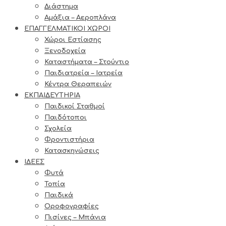
Διάστημα
Αμάξια – Αεροπλάνα
ΕΠΑΓΓΕΛΜΑΤΙΚΟΙ ΧΩΡΟΙ
Χώροι Εστίασης
Ξενοδοχεία
Καταστήματα – Στούντιο
Παιδιατρεία – Ιατρεία
Κέντρα Θεραπειών
ΕΚΠΑΙΔΕΥΤΗΡΙΑ
Παιδικοί Σταθμοί
Παιδότοποι
Σχολεία
Φροντιστήρια
Κατασκηνώσεις
ΙΔΕΕΣ
Φυτά
Τοπία
Παιδικά
Οροφογραφίες
Πισίνες – Μπάνια