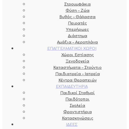
Στρουμφάκια
Φύση – Ζώα
Βυθός – Θάλασσα
Πειρατές
Υπερήρωες
Διάστημα
Αμάξια – Αεροπλάνα
ΕΠΑΓΓΕΛΜΑΤΙΚΟΙ ΧΩΡΟΙ
Χώροι Εστίασης
Ξενοδοχεία
Καταστήματα – Στούντιο
Παιδιατρεία – Ιατρεία
Κέντρα Θεραπειών
ΕΚΠΑΙΔΕΥΤΗΡΙΑ
Παιδικοί Σταθμοί
Παιδότοποι
Σχολεία
Φροντιστήρια
Κατασκηνώσεις
ΙΔΕΕΣ