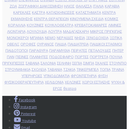
ΖΩΑ
ΖΩΓΡΑΦΙΚΗ ΔΙΑΚΟΣΜΗΣΗ
ΗΛΙΟΣ
ΘΑΛΑΣΣΑ
ΙΤΑΛΙΑ
ΚΑΡΑΒΙΑ
ΚΑΡΕΚΛΕΣ
ΚΑΣΤΡΑ
ΚΑΤΑΣΚΗΝΩΣΕΙΣ
ΚΑΤΑΣΤΗΜΑΤΑ
ΚΕΝΤΡΑ
ΕΚΜΑΘΗΣΗΣ
ΚΕΝΤΡΑ ΘΕΡΑΠΕΙΩΝ
ΚΙΝΟΥΜΕΝΑ ΣΧΕΔΙΑ
ΚΟΜΙΚΣ
ΚΟΡΑΛΛΙΑ
ΚΟΥΖΙΝΕΣ
ΚΟΥΚΛΟΘΕΑΤΡΑ
ΚΡΕΒΑΤΟΚΑΜΑΡΕΣ
ΛΙΜΝΕΣ
ΛΙΟΝΤΑΡΙΑ
ΛΟΥΛΟΥΔΙΑ
ΛΟΥΤΡΑ
ΜΑΔΑΓΑΣΚΑΡΗ
ΜΙΚΡΟΣ ΠΡΙΓΚΙΠΑΣ
ΜΟΝΟΚΕΡΟΙ
ΜΠΑΝΙΑ
ΝΕΜΟ
ΝΕΡΑΪΔΕΣ
ΝΗΣΙΑ
ΞΕΝΟΔΟΧΕΙΑ
ΞΩΤΙΚΑ
ΟΒΕΛΙΞ
ΟΡΟΦΕΣ
ΟΥΡΑΝΟΣ
ΠΑΙΔΙΑ
ΠΑΙΔΙΑΤΡΕΙΑ
ΠΑΙΔΙΚΟΙ ΣΤΑΘΜΟΙ
ΠΑΙΔΟΤΟΠΟΙ
ΠΑΡΑΘΥΡΑ
ΠΑΡΑΜΥΘΙΑ
ΠΕΙΡΑΤΕΣ
ΠΕΤΑΛΟΥΔΕΣ
ΠΗΤΕΡ
ΠΑΝ
ΠΙΣΙΝΕΣ
ΠΛΑΝΗΤΕΣ
ΠΟΔΟΣΦΑΙΡΟ
ΠΟΡΤΕΣ
ΠΟΡΤΡΕΤA
ΠΟΥΛΙΑ
ΠΡΙΓΚΙΠΙΣΣΕΣ
ΣΑΒΑΝΑ
ΣΑΛΟΝΙΑ
ΣΕΛΗΝΗ
ΣΕΠΙΑ
ΣΙΜΠΑ
ΣΚΑΛΕΣ
ΣΤΟΥΝΤΙΟ
ΣΤΡΟΥΜΦΑΚΙΑ
ΣΧΟΛΕΙΑ
ΤΑΒΑΝΙΑ
ΤΖΑΚΙΑ
ΤΙΝΚΕΡΜΠΕΛ
ΤΟΠΙΑ
ΤΡΑΙΝΑ
ΥΠΕΡΗΡΩΕΣ
ΥΠΝΟΔΩΜΑΤΙΑ
ΦΡΟΝΤΙΣΤΗΡΙΑ
ΦΥΣΗ
ΦΥΣΙΚΟΘΕΡΑΠΕΥΤΗΡΙΑ
ΧΕΛΙΔΟΝΙΑ
ΧΕΛΩΝΕΣ
ΧΩΡΟΙ ΕΣΤΙΑΣΗΣ
ΨΥΧΗ &
ΕΡΩΣ
θεατρα
Facebook
Instagram
Pinterest
Youtube
Email