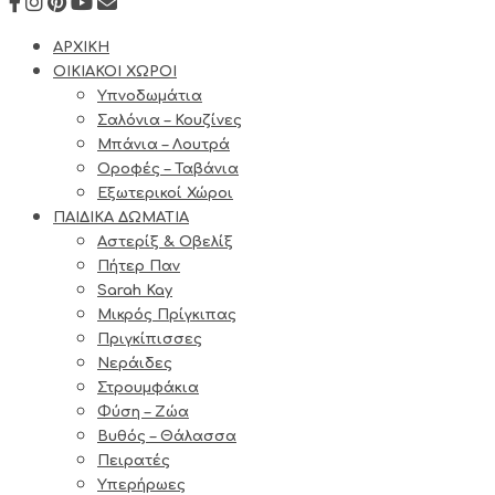
ΑΡΧΙΚΗ
ΟΙΚΙΑΚΟΙ ΧΩΡΟΙ
Υπνοδωμάτια
Σαλόνια – Κουζίνες
Μπάνια – Λουτρά
Οροφές – Ταβάνια
Εξωτερικοί Χώροι
ΠΑΙΔΙΚΑ ΔΩΜΑΤΙΑ
Αστερίξ & Οβελίξ
Πήτερ Παν
Sarah Kay
Μικρός Πρίγκιπας
Πριγκίπισσες
Νεράιδες
Στρουμφάκια
Φύση – Ζώα
Βυθός – Θάλασσα
Πειρατές
Υπερήρωες