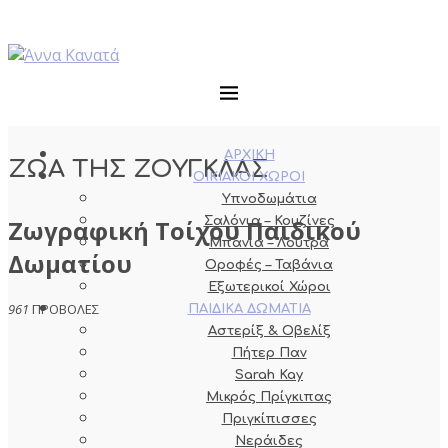
ΑΡΧΙΚΗ
ΖΩΑ ΤΗΣ ΖΟΥΓΚΛΑΣ
ΟΙΚΙΑΚΟΙ ΧΩΡΟΙ
Υπνοδωμάτια
Ζωγραφική Τοίχου Παιδικού
Σαλόνια – Κουζίνες
Μπάνια – Λουτρά
Δωματίου
Οροφές – Ταβάνια
Εξωτερικοί Χώροι
961
ΠΡΟΒΟΛΕΣ
ΠΑΙΔΙΚΑ ΔΩΜΑΤΙΑ
Αστερίξ & Οβελίξ
Πήτερ Παν
Sarah Kay
Μικρός Πρίγκιπας
Πριγκίπισσες
Νεράιδες