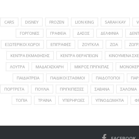
CARS
DISNEY
FROZEN
LION KING
SARAH KAY
V
ΓΟΡΓΟΝΕΣ
ΓΡΑΦΕΙΑ
ΔΑΣΟΣ
ΔΕΛΦΙΝΙΑ
ΔΕΝ
ΕΞΩΤΕΡΙΚΟΙ ΧΩΡΟΙ
ΕΠΙΓΡΑΦΕΣ
ΖΟΥΓΚΛΑ
ΖΩΑ
ΖΩΓΡ
ΚΕΝΤΡΑ ΕΚΜΑΘΗΣΗΣ
ΚΕΝΤΡΑ ΘΕΡΑΠΕΙΩΝ
ΚΙΝΟΥΜΕΝΑ ΣΧΕ
ΛΟΥΤΡΑ
ΜΑΔΑΓΑΣΚΑΡΗ
ΜΙΚΡΟΣ ΠΡΙΓΚΙΠΑΣ
ΜΟΝΟΚΕΡ
ΠΑΙΔΙΑΤΡΕΙΑ
ΠΑΙΔΙΚΟΙ ΣΤΑΘΜΟΙ
ΠΑΙΔΟΤΟΠΟΙ
ΠΑΡ
ΠΟΡΤΡΕΤA
ΠΟΥΛΙΑ
ΠΡΙΓΚΙΠΙΣΣΕΣ
ΣΑΒΑΝΑ
ΣΑΛΟΝΙΑ
ΤΟΠΙΑ
ΤΡΑΙΝΑ
ΥΠΕΡΗΡΩΕΣ
ΥΠΝΟΔΩΜΑΤΙΑ
Φ
FACEBOOK