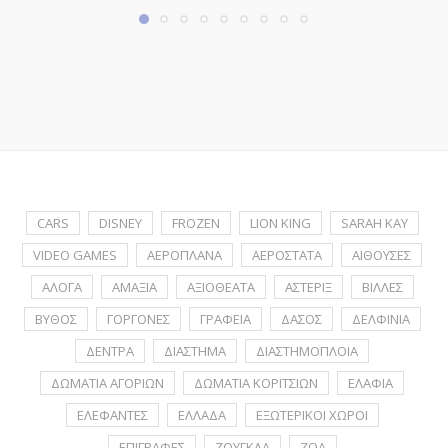
CARS
DISNEY
FROZEN
LION KING
SARAH KAY
VIDEO GAMES
ΑΕΡΟΠΛΑΝΑ
ΑΕΡΟΣΤΑΤΑ
ΑΙΘΟΥΣΕΣ
ΑΛΟΓΑ
ΑΜΑΞΙΑ
ΑΞΙΟΘΕΑΤΑ
ΑΣΤΕΡΙΞ
ΒΙΛΛΕΣ
ΒΥΘΟΣ
ΓΟΡΓΟΝΕΣ
ΓΡΑΦΕΙΑ
ΔΑΣΟΣ
ΔΕΛΦΙΝΙΑ
ΔΕΝΤΡΑ
ΔΙΑΣΤΗΜΑ
ΔΙΑΣΤΗΜΟΠΛΟΙΑ
ΔΩΜΑΤΙΑ ΑΓΟΡΙΩΝ
ΔΩΜΑΤΙΑ ΚΟΡΙΤΣΙΩΝ
ΕΛΑΦΙΑ
ΕΛΕΦΑΝΤΕΣ
ΕΛΛΑΔΑ
ΕΞΩΤΕΡΙΚΟΙ ΧΩΡΟΙ
ΕΠΙΓΡΑΦΕΣ
ΖΟΥΓΚΛΑ
ΖΩΑ