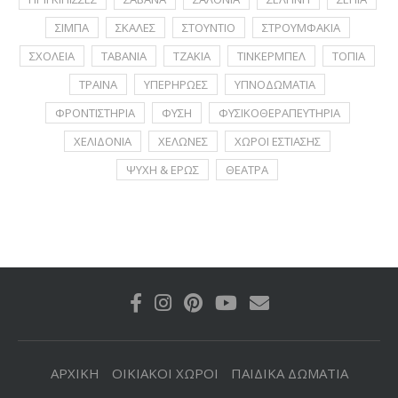
ΣΙΜΠΑ
ΣΚΑΛΕΣ
ΣΤΟΥΝΤΙΟ
ΣΤΡΟΥΜΦΑΚΙΑ
ΣΧΟΛΕΙΑ
ΤΑΒΑΝΙΑ
ΤΖΑΚΙΑ
ΤΙΝΚΕΡΜΠΕΛ
ΤΟΠΙΑ
ΤΡΑΙΝΑ
ΥΠΕΡΗΡΩΕΣ
ΥΠΝΟΔΩΜΑΤΙΑ
ΦΡΟΝΤΙΣΤΗΡΙΑ
ΦΥΣΗ
ΦΥΣΙΚΟΘΕΡΑΠΕΥΤΗΡΙΑ
ΧΕΛΙΔΟΝΙΑ
ΧΕΛΩΝΕΣ
ΧΩΡΟΙ ΕΣΤΙΑΣΗΣ
ΨΥΧΗ & ΕΡΩΣ
ΘΕΑΤΡΑ
ΑΡΧΙΚΗ
ΟΙΚΙΑΚΟΙ ΧΩΡΟΙ
ΠΑΙΔΙΚΑ ΔΩΜΑΤΙΑ