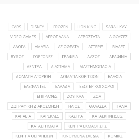
CARS
DISNEY
FROZEN
LION KING
SARAH KAY
VIDEO GAMES
ΑΕΡΟΠΛΑΝΑ
ΑΕΡΟΣΤΑΤΑ
ΑΙΘΟΥΣΕΣ
ΑΛΟΓΑ
ΑΜΑΞΙΑ
ΑΞΙΟΘΕΑΤΑ
ΑΣΤΕΡΙΞ
ΒΙΛΛΕΣ
ΒΥΘΟΣ
ΓΟΡΓΟΝΕΣ
ΓΡΑΦΕΙΑ
ΔΑΣΟΣ
ΔΕΛΦΙΝΙΑ
ΔΕΝΤΡΑ
ΔΙΑΣΤΗΜΑ
ΔΙΑΣΤΗΜΟΠΛΟΙΑ
ΔΩΜΑΤΙΑ ΑΓΟΡΙΩΝ
ΔΩΜΑΤΙΑ ΚΟΡΙΤΣΙΩΝ
ΕΛΑΦΙΑ
ΕΛΕΦΑΝΤΕΣ
ΕΛΛΑΔΑ
ΕΞΩΤΕΡΙΚΟΙ ΧΩΡΟΙ
ΕΠΙΓΡΑΦΕΣ
ΖΟΥΓΚΛΑ
ΖΩΑ
ΖΩΓΡΑΦΙΚΗ ΔΙΑΚΟΣΜΗΣΗ
ΗΛΙΟΣ
ΘΑΛΑΣΣΑ
ΙΤΑΛΙΑ
ΚΑΡΑΒΙΑ
ΚΑΡΕΚΛΕΣ
ΚΑΣΤΡΑ
ΚΑΤΑΣΚΗΝΩΣΕΙΣ
ΚΑΤΑΣΤΗΜΑΤΑ
ΚΕΝΤΡΑ ΕΚΜΑΘΗΣΗΣ
ΚΕΝΤΡΑ ΘΕΡΑΠΕΙΩΝ
ΚΙΝΟΥΜΕΝΑ ΣΧΕΔΙΑ
ΚΟΜΙΚΣ