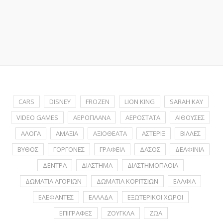
CARS
DISNEY
FROZEN
LION KING
SARAH KAY
VIDEO GAMES
ΑΕΡΟΠΛΑΝΑ
ΑΕΡΟΣΤΑΤΑ
ΑΙΘΟΥΣΕΣ
ΑΛΟΓΑ
ΑΜΑΞΙΑ
ΑΞΙΟΘΕΑΤΑ
ΑΣΤΕΡΙΞ
ΒΙΛΛΕΣ
ΒΥΘΟΣ
ΓΟΡΓΟΝΕΣ
ΓΡΑΦΕΙΑ
ΔΑΣΟΣ
ΔΕΛΦΙΝΙΑ
ΔΕΝΤΡΑ
ΔΙΑΣΤΗΜΑ
ΔΙΑΣΤΗΜΟΠΛΟΙΑ
ΔΩΜΑΤΙΑ ΑΓΟΡΙΩΝ
ΔΩΜΑΤΙΑ ΚΟΡΙΤΣΙΩΝ
ΕΛΑΦΙΑ
ΕΛΕΦΑΝΤΕΣ
ΕΛΛΑΔΑ
ΕΞΩΤΕΡΙΚΟΙ ΧΩΡΟΙ
ΕΠΙΓΡΑΦΕΣ
ΖΟΥΓΚΛΑ
ΖΩΑ