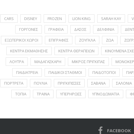
CARS
DISNEY
FROZEN
LION KING
SARAH KAY
V
ΓΟΡΓΟΝΕΣ
ΓΡΑΦΕΙΑ
ΔΑΣΟΣ
ΔΕΛΦΙΝΙΑ
ΔΕΝ
ΕΞΩΤΕΡΙΚΟΙ ΧΩΡΟΙ
ΕΠΙΓΡΑΦΕΣ
ΖΟΥΓΚΛΑ
ΖΩΑ
ΖΩΓΡ
ΚΕΝΤΡΑ ΕΚΜΑΘΗΣΗΣ
ΚΕΝΤΡΑ ΘΕΡΑΠΕΙΩΝ
ΚΙΝΟΥΜΕΝΑ ΣΧΕ
ΛΟΥΤΡΑ
ΜΑΔΑΓΑΣΚΑΡΗ
ΜΙΚΡΟΣ ΠΡΙΓΚΙΠΑΣ
ΜΟΝΟΚΕΡ
ΠΑΙΔΙΑΤΡΕΙΑ
ΠΑΙΔΙΚΟΙ ΣΤΑΘΜΟΙ
ΠΑΙΔΟΤΟΠΟΙ
ΠΑΡ
ΠΟΡΤΡΕΤA
ΠΟΥΛΙΑ
ΠΡΙΓΚΙΠΙΣΣΕΣ
ΣΑΒΑΝΑ
ΣΑΛΟΝΙΑ
ΤΟΠΙΑ
ΤΡΑΙΝΑ
ΥΠΕΡΗΡΩΕΣ
ΥΠΝΟΔΩΜΑΤΙΑ
Φ
FACEBOOK