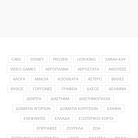
CARS
DISNEY
FROZEN
LION KING
SARAH KAY
VIDEO GAMES
ΑΕΡΟΠΛΑΝΑ
ΑΕΡΟΣΤΑΤΑ
ΑΙΘΟΥΣΕΣ
ΑΛΟΓΑ
ΑΜΑΞΙΑ
ΑΞΙΟΘΕΑΤΑ
ΑΣΤΕΡΙΞ
ΒΙΛΛΕΣ
ΒΥΘΟΣ
ΓΟΡΓΟΝΕΣ
ΓΡΑΦΕΙΑ
ΔΑΣΟΣ
ΔΕΛΦΙΝΙΑ
ΔΕΝΤΡΑ
ΔΙΑΣΤΗΜΑ
ΔΙΑΣΤΗΜΟΠΛΟΙΑ
ΔΩΜΑΤΙΑ ΑΓΟΡΙΩΝ
ΔΩΜΑΤΙΑ ΚΟΡΙΤΣΙΩΝ
ΕΛΑΦΙΑ
ΕΛΕΦΑΝΤΕΣ
ΕΛΛΑΔΑ
ΕΞΩΤΕΡΙΚΟΙ ΧΩΡΟΙ
ΕΠΙΓΡΑΦΕΣ
ΖΟΥΓΚΛΑ
ΖΩΑ
ΖΩΓΡΑΦΙΚΗ ΔΙΑΚΟΣΜΗΣΗ
ΗΛΙΟΣ
ΘΑΛΑΣΣΑ
ΙΤΑΛΙΑ