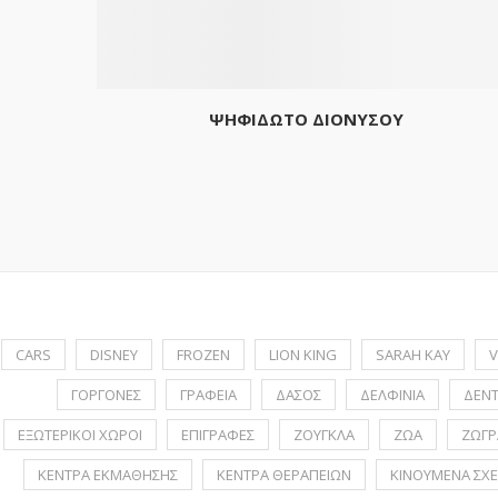
ΨΗΦΙΔΩΤΟ ΔΙΟΝΥΣΟΥ
CARS
DISNEY
FROZEN
LION KING
SARAH KAY
V
ΓΟΡΓΟΝΕΣ
ΓΡΑΦΕΙΑ
ΔΑΣΟΣ
ΔΕΛΦΙΝΙΑ
ΔΕΝ
ΕΞΩΤΕΡΙΚΟΙ ΧΩΡΟΙ
ΕΠΙΓΡΑΦΕΣ
ΖΟΥΓΚΛΑ
ΖΩΑ
ΖΩΓΡ
ΚΕΝΤΡΑ ΕΚΜΑΘΗΣΗΣ
ΚΕΝΤΡΑ ΘΕΡΑΠΕΙΩΝ
ΚΙΝΟΥΜΕΝΑ ΣΧΕ