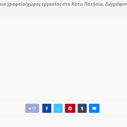
για γραφείο/χώρος εργασίας στα Κάτω Πατήσια, ζωγράφισα
4