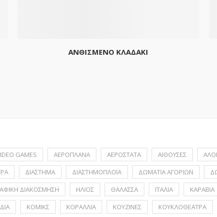
ΑΝΘΙΣΜΕΝΟ ΚΛΑΔΑΚΙ
IDEO GAMES
ΑΕΡΟΠΛΑΝΑ
ΑΕΡΟΣΤΑΤΑ
ΑΙΘΟΥΣΕΣ
ΑΛΟ
ΤΡΑ
ΔΙΑΣΤΗΜΑ
ΔΙΑΣΤΗΜΟΠΛΟΙΑ
ΔΩΜΑΤΙΑ ΑΓΟΡΙΩΝ
Δ
ΑΦΙΚΗ ΔΙΑΚΟΣΜΗΣΗ
ΗΛΙΟΣ
ΘΑΛΑΣΣΑ
ΙΤΑΛΙΑ
ΚΑΡΑΒΙΑ
ΔΙΑ
ΚΟΜΙΚΣ
ΚΟΡΑΛΛΙΑ
ΚΟΥΖΙΝΕΣ
ΚΟΥΚΛΟΘΕΑΤΡΑ