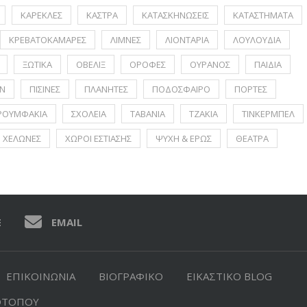
ΚΑΡΕΚΛΕΣ
ΚΑΣΤΡΑ
ΚΑΤΑΣΚΗΝΩΣΕΙΣ
ΚΑΤΑΣΤΗΜΑΤΑ
ΚΡΕΒΑΤΟΚΑΜΑΡΕΣ
ΛΙΜΝΕΣ
ΛΙΟΝΤΑΡΙΑ
ΛΟΥΛΟΥΔΙΑ
ΞΩΤΙΚΑ
ΟΒΕΛΙΞ
ΟΡΟΦΕΣ
ΟΥΡΑΝΟΣ
ΠΑΙΔΙΑ
Ν
ΠΙΣΙΝΕΣ
ΠΛΑΝΗΤΕΣ
ΠΟΔΟΣΦΑΙΡΟ
ΠΟΡΤΕΣ
ΡΟΥΜΦΑΚΙΑ
ΣΧΟΛΕΙΑ
ΤΑΒΑΝΙΑ
ΤΖΑΚΙΑ
ΤΙΝΚΕΡΜΠΕΛ
ΧΕΛΩΝΕΣ
ΧΩΡΟΙ ΕΣΤΙΑΣΗΣ
ΨΥΧΗ & ΕΡΩΣ
ΘΕΑΤΡΑ
E
EMAIL
ΕΠΙΚΟΙΝΩΝΙΑ
ΒΙΟΓΡΑΦΙΚΟ
ΕΙΚΑΣΤΙΚΟ BLOG
ΟΤΟΠΟΥ